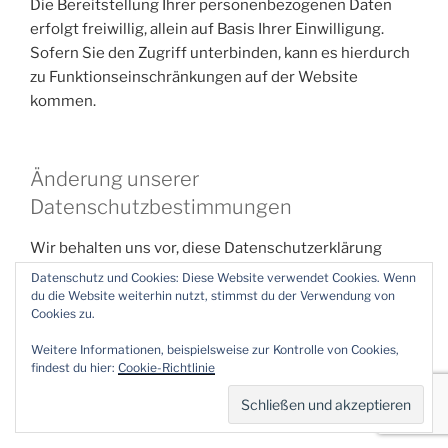
Die Bereitstellung Ihrer personenbezogenen Daten
erfolgt freiwillig, allein auf Basis Ihrer Einwilligung.
Sofern Sie den Zugriff unterbinden, kann es hierdurch
zu Funktionseinschränkungen auf der Website
kommen.
Änderung unserer
Datenschutzbestimmungen
Wir behalten uns vor, diese Datenschutzerklärung
anzupassen, damit sie stets den aktuellen rechtlichen
Datenschutz und Cookies: Diese Website verwendet Cookies. Wenn
Anforderungen entspricht oder um Änderungen
du die Website weiterhin nutzt, stimmst du der Verwendung von
Cookies zu.
unserer Leistungen in der Datenschutzerklärung
umzusetzen, z.B. bei der Einführung neuer Services.
Weitere Informationen, beispielsweise zur Kontrolle von Cookies,
Für Ihren erneuten Besuch gilt dann die neue
findest du hier:
Cookie-Richtlinie
Datenschutzerklärung.