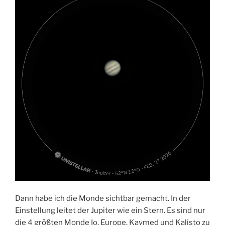
Dann habe ich die Monde sichtbar gemacht. In der
Einstellung leitet der Jupiter wie ein Stern. Es sind nur
die 4 größten Monde Io, Europe, Kaymed und Kalisto zu