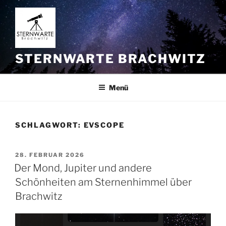
Zum
Inhalt
springen
STERNWARTE BRACHWITZ
Menü
SCHLAGWORT:
EVSCOPE
VERÖFFENTLICHT
28. FEBRUAR 2026
AM
Der Mond, Jupiter und andere
Schönheiten am Sternenhimmel über
Brachwitz