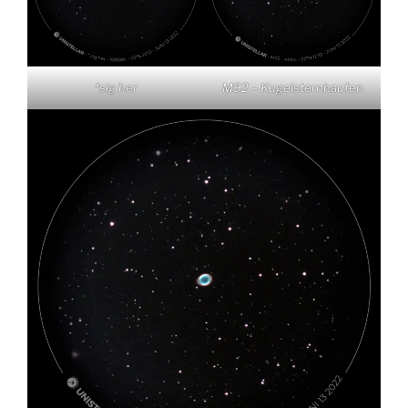
*sig her
M92 – Kugelsternhaufen