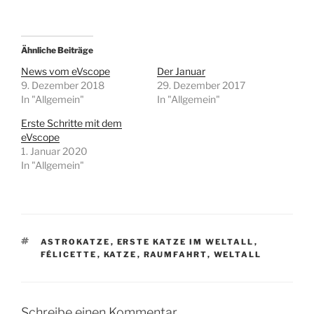
Ähnliche Beiträge
News vom eVscope
Der Januar
9. Dezember 2018
29. Dezember 2017
In "Allgemein"
In "Allgemein"
Erste Schritte mit dem
eVscope
1. Januar 2020
In "Allgemein"
SCHLAGWÖRTER
ASTROKATZE
,
ERSTE KATZE IM WELTALL
,
FÉLICETTE
,
KATZE
,
RAUMFAHRT
,
WELTALL
Schreibe einen Kommentar