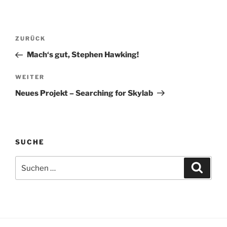
Beitragsnavigation
Vorheriger
ZURÜCK
Beitrag
Mach‘s gut, Stephen Hawking!
Nächster
WEITER
Beitrag
Neues Projekt – Searching for Skylab
SUCHE
Suchen
Suche
nach: