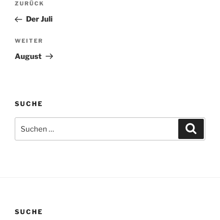
Vorheriger
ZURÜCK
Beitrag
Der Juli
Nächster
WEITER
Beitrag
August
SUCHE
Suchen
Suche
nach:
SUCHE