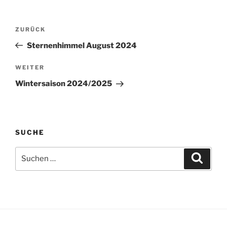
Beitragsnavigation
Vorheriger
ZURÜCK
Beitrag
Sternenhimmel August 2024
Nächster
WEITER
Beitrag
Wintersaison 2024/2025
SUCHE
Suchen
Suche
nach: