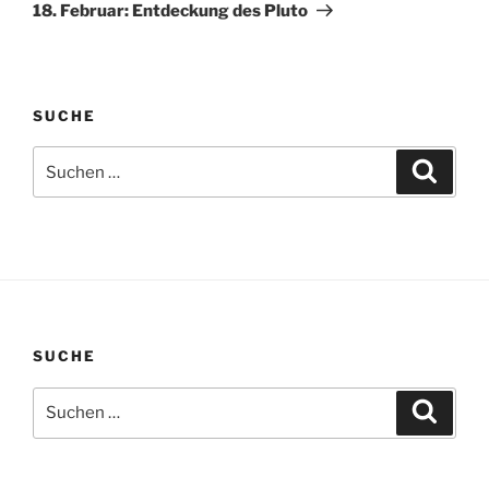
Beitrag
18. Februar: Entdeckung des Pluto
SUCHE
Suchen
Suche
nach:
SUCHE
Suchen
Suche
nach: