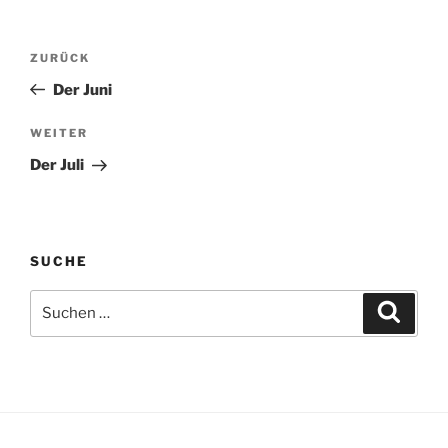
Beitragsnavigation
Vorheriger
ZURÜCK
Beitrag
Der Juni
Nächster
WEITER
Beitrag
Der Juli
SUCHE
Suchen
Suche
nach: