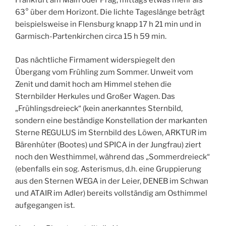
Frankfurt am Main oder Prag, mittags etwas mehr als
63° über dem Horizont. Die lichte Tageslänge beträgt
beispielsweise in Flensburg knapp 17 h 21 min und in
Garmisch-Partenkirchen circa 15 h 59 min.
Das nächtliche Firmament widerspiegelt den
Übergang vom Frühling zum Sommer. Unweit vom
Zenit und damit hoch am Himmel stehen die
Sternbilder Herkules und Großer Wagen. Das
„Frühlingsdreieck“ (kein anerkanntes Sternbild,
sondern eine beständige Konstellation der markanten
Sterne REGULUS im Sternbild des Löwen, ARKTUR im
Bärenhüter (Bootes) und SPICA in der Jungfrau) ziert
noch den Westhimmel, während das „Sommerdreieck“
(ebenfalls ein sog. Asterismus, d.h. eine Gruppierung
aus den Sternen WEGA in der Leier, DENEB im Schwan
und ATAIR im Adler) bereits vollständig am Osthimmel
aufgegangen ist.